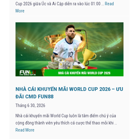
Cup 2026 giữa Úc và Ai Cập diễn ra vào lúc 01:00 …
Read
More
NHÀ CÁI KHUYẾN MÃI WORLD CUP 2026 – ƯU
ĐÃI CMD FUN88
Tháng 6 30, 2026
Nhà cái khuyến mãi World Cup luôn là tâm điểm chú ý của
cộng đồng thành viên yêu thích cá cược thể thao mỗi khi …
Read More