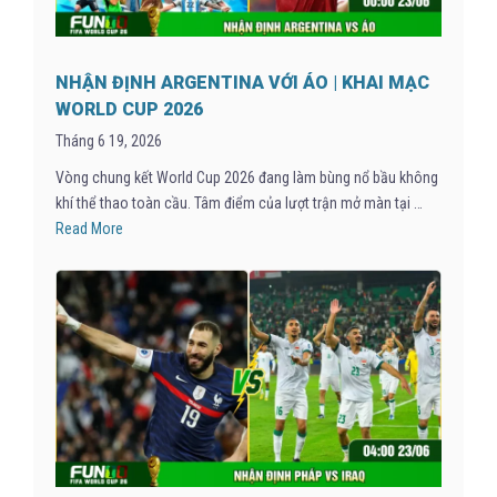
NHẬN ĐỊNH ARGENTINA VỚI ÁO | KHAI MẠC
WORLD CUP 2026
Tháng 6 19, 2026
Vòng chung kết World Cup 2026 đang làm bùng nổ bầu không
khí thể thao toàn cầu. Tâm điểm của lượt trận mở màn tại …
Read More