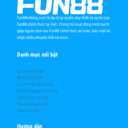
Fun88vnblog.com là đại lý ủy quyền duy nhất và uy tín của
Fun88 chính thức tại Việt. Chúng tôi hoạt động minh bạch,
giúp người chơi vào Fun88 chính thức an toàn, bảo mật và
nhận nhiều khuyến mãi cá cược.
Danh mục nổi bật
Cá cược thể thao
World Cup 2026
Lịch thi đấu World Cup
Bảng xếp hạng World Cup
Hướng dẫn cá cược
Nhà cái khuyến mãi
Casino online
Hướng dẫn