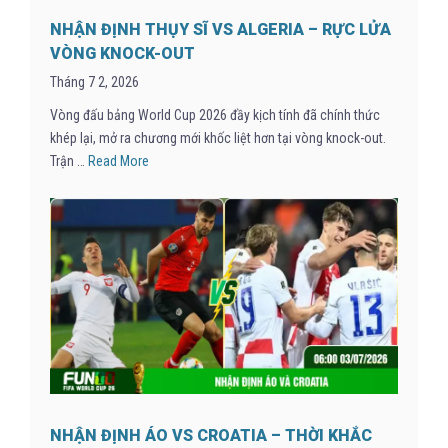
NHẬN ĐỊNH THỤY SĨ VS ALGERIA – RỰC LỬA
VÒNG KNOCK-OUT
Tháng 7 2, 2026
Vòng đấu bảng World Cup 2026 đầy kịch tính đã chính thức
khép lại, mở ra chương mới khốc liệt hơn tại vòng knock-out.
Trận …
Read More
NHẬN ĐỊNH ÁO VS CROATIA – THỜI KHẮC