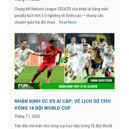
Chung kết Nations League 2024/25 vừa khép lại bằng màn
penalty kịch tính 5-3 nghiêng về Seleccao — nhưng câu
chuyện giữa hai đội chưa …
Read More
NHẬN ĐỊNH ÚC VS AI CẬP: VÉ LỊCH SỬ CHO
VÒNG 16 ĐỘI WORLD CUP
Tháng 7 1, 2026
Trận đấu mở màn cho vòng loại trực tiếp (vòng 32 đội) World