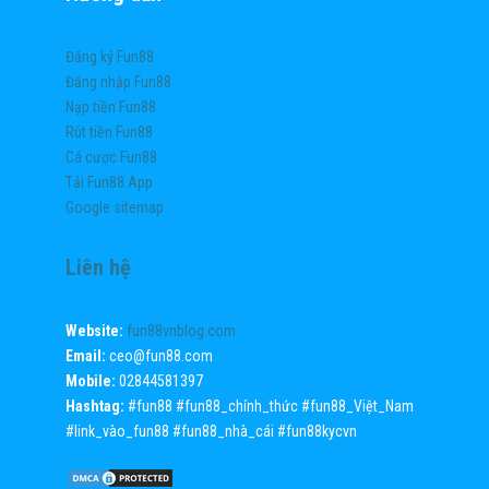
Đăng ký Fun88
Đăng nhập Fun88
Nạp tiền Fun88
Rút tiền Fun88
Cá cược Fun88
Tải Fun88 App
Google sitemap
Liên hệ
Website:
fun88vnblog.com
Email:
ceo@fun88.com
Mobile:
02844581397
Hashtag:
#fun88 #fun88_chính_thức #fun88_Việt_Nam
#link_vào_fun88 #fun88_nhà_cái #fun88kycvn