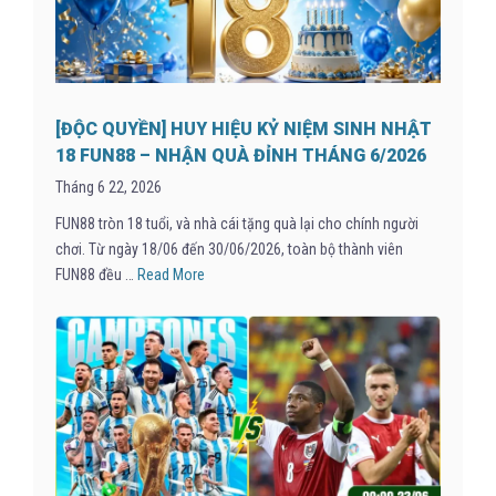
[ĐỘC QUYỀN] HUY HIỆU KỶ NIỆM SINH NHẬT
18 FUN88 – NHẬN QUÀ ĐỈNH THÁNG 6/2026
Tháng 6 22, 2026
FUN88 tròn 18 tuổi, và nhà cái tặng quà lại cho chính người
chơi. Từ ngày 18/06 đến 30/06/2026, toàn bộ thành viên
FUN88 đều …
Read More