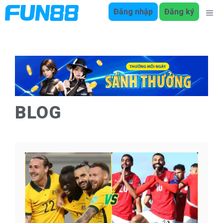
Chuyển
Đăng nhập
Đăng ký
ME
đến
nội
dung
BLOG