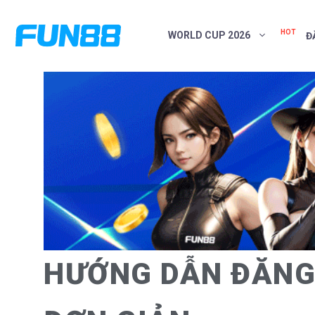
Chuyển
đến
WORLD CUP 2026
Đ
nội
dung
HƯỚNG DẪN ĐĂNG 