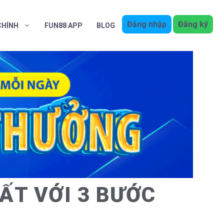
Đăng nhập
Đăng ký
CHÍNH
FUN88 APP
BLOG
ẤT VỚI 3 BƯỚC