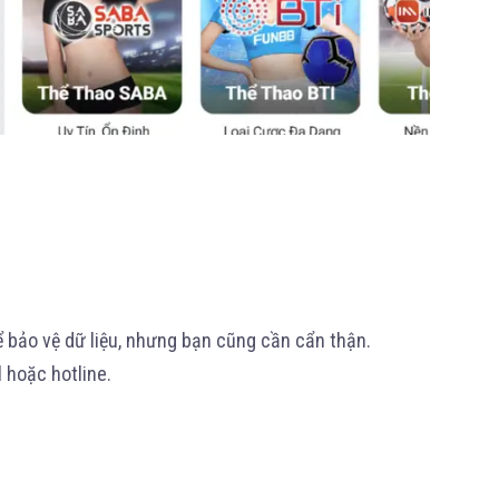
 bảo vệ dữ liệu, nhưng bạn cũng cần cẩn thận.
 hoặc hotline.