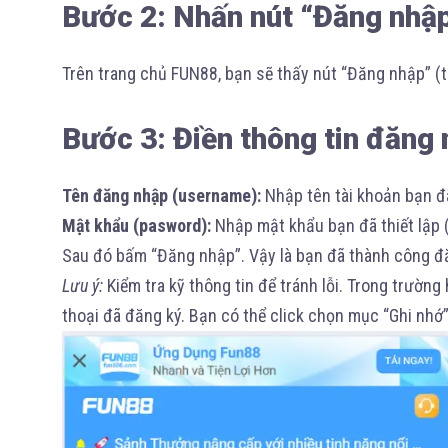
Bước 2: Nhấn nút “Đăng nhậ
Trên trang chủ FUN88, bạn sẽ thấy nút “Đăng nhập” (
Bước 3: Điền thông tin đăng
Tên đăng nhập (username):
Nhập tên tài khoản bạn đã
Mật khẩu (pasword):
Nhập mật khẩu bạn đã thiết lập (
Sau đó bấm “Đăng nhập”. Vậy là bạn đã thành công 
Lưu ý:
Kiểm tra kỹ thông tin để tránh lỗi. Trong trườ
thoại đã đăng ký. Bạn có thể click chọn mục “Ghi nhớ