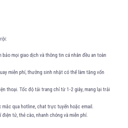
rội:
 bảo mọi giao dịch và thông tin cá nhân đều an toàn
quay miễn phí, thưởng sinh nhật có thể làm tăng vốn
 thoại. Tốc độ tải trang chỉ từ 1-2 giây, mang lại trải
c mắc qua hotline, chat trực tuyến hoặc email.
điện tử, thẻ cào, nhanh chóng và miễn phí.