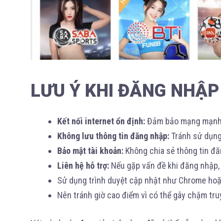
LƯU Ý KHI ĐĂNG NHẬP
Kết nối internet ổn định:
Đảm bảo mạng mạnh đ
Không lưu thông tin đăng nhập:
Tránh sử dụng 
Bảo mật tài khoản:
Không chia sẻ thông tin đă
Liên hệ hỗ trợ:
Nếu gặp vấn đề khi đăng nhập, 
Sử dụng trình duyệt cập nhật như Chrome hoặ
Nên tránh giờ cao điểm vì có thể gây chậm truy