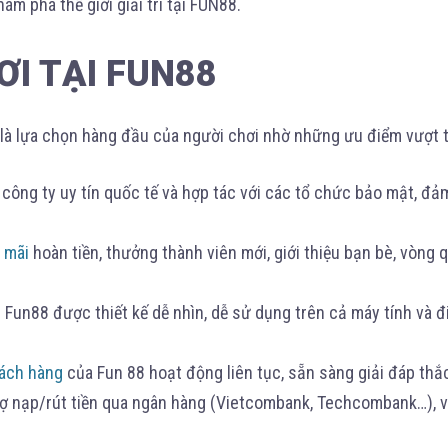
m phá thế giới giải trí tại FUN88.
ƠI TẠI FUN88
là lựa chọn hàng đầu của người chơi nhờ những ưu điểm vượt t
ông ty uy tín quốc tế và hợp tác với các tổ chức bảo mật, đảm
 mãi
hoàn tiền, thưởng thành viên mới, giới thiệu bạn bè, vòng 
Fun88 được thiết kế dễ nhìn, dễ sử dụng trên cả máy tính và điện
ách hàng
của Fun 88 hoạt động liên tục, sẵn sàng giải đáp thắ
ợ nạp/rút tiền qua ngân hàng (Vietcombank, Techcombank…), ví 