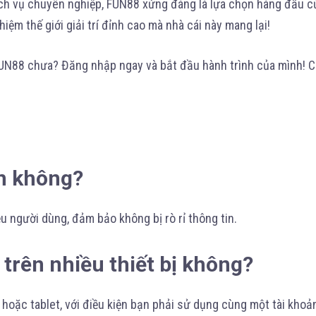
ch vụ chuyên nghiệp, FUN88 xứng đáng là lựa chọn hàng đầu c
ệm thế giới giải trí đỉnh cao mà nhà cái này mang lại!
N88 chưa? Đăng nhập ngay và bắt đầu hành trình của mình! Chú
n không?
 người dùng, đảm bảo không bị rò rỉ thông tin.
trên nhiều thiết bị không?
 hoặc tablet, với điều kiện bạn phải sử dụng cùng một tài kho