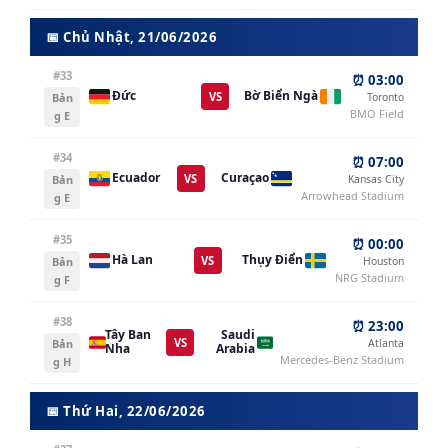
📅 Chủ Nhật, 21/06/2026
#33
⏰ 03:00
Đức
Bờ Biển Ngà
VS
Bản
Toronto
BMO Field
g E
#34
⏰ 07:00
Ecuador
Curaçao
VS
Bản
Kansas City
Arrowhead Stadium
g E
#35
⏰ 00:00
Hà Lan
Thụy Điển
VS
Bản
Houston
NRG Stadium
g F
#38
⏰ 23:00
Tây Ban
Saudi
VS
Bản
Atlanta
Nha
Arabia
Mercedes-Benz Stadium
g H
📅 Thứ Hai, 22/06/2026