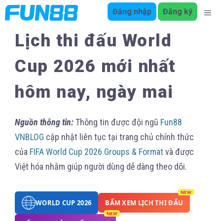
Chuyển
Đăng nhập
Đăng ký
ME
đến
Lịch thi đấu World
nội
dung
Cup 2026 mới nhất
hôm nay, ngày mai
Nguồn thông tin:
Thông tin được đội ngũ
Fun88
VNBLOG
cập nhật liên tục tại trang chủ chính thức
của
FIFA World Cup 2026 Groups & Format
và được
Việt hóa nhằm giúp người dùng dễ dàng theo dõi.
NEW
WORLD CUP 2026
BẤM XEM LỊCH THI ĐẤU
NEW