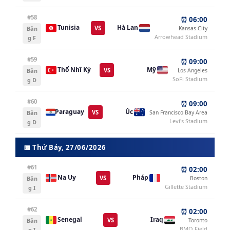
#58
⏰ 06:00
Tunisia
Hà Lan
VS
Bản
Kansas City
Arrowhead Stadium
g F
#59
⏰ 09:00
Thổ Nhĩ Kỳ
Mỹ
VS
Bản
Los Angeles
SoFi Stadium
g D
#60
⏰ 09:00
Paraguay
Úc
VS
Bản
San Francisco Bay Area
Levi's Stadium
g D
📅 Thứ Bảy, 27/06/2026
#61
⏰ 02:00
Na Uy
Pháp
VS
Bản
Boston
Gillette Stadium
g I
#62
⏰ 02:00
Senegal
Iraq
VS
Bản
Toronto
BMO Field
g I