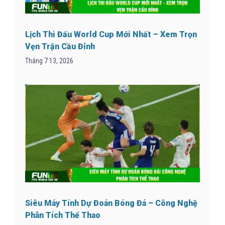
Lịch Thi Đấu World Cup Mới Nhất – Xem Trọn
Vẹn Trận Cầu Đỉnh
Tháng 7 13, 2026
Siêu Máy Tính Dự Đoán Bóng Đá – Công Nghệ
Phân Tích Thể Thao