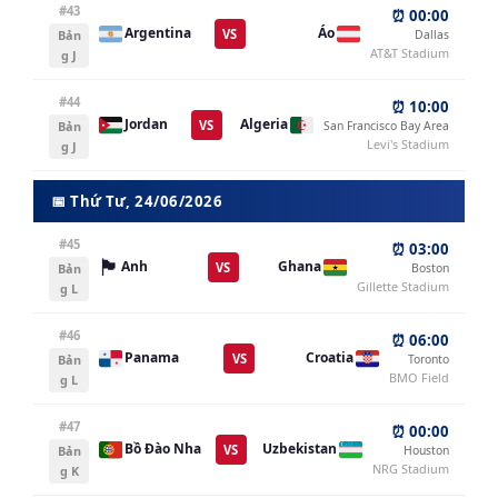
#43
⏰ 00:00
Argentina
Áo
VS
Bản
Dallas
AT&T Stadium
g J
#44
⏰ 10:00
Jordan
Algeria
VS
Bản
San Francisco Bay Area
Levi's Stadium
g J
📅 Thứ Tư, 24/06/2026
#45
⏰ 03:00
🏴󠁧󠁢󠁥󠁮󠁧󠁿
Ghana
Anh
VS
Bản
Boston
Gillette Stadium
g L
#46
⏰ 06:00
Panama
Croatia
VS
Bản
Toronto
BMO Field
g L
#47
⏰ 00:00
Bồ Đào Nha
Uzbekistan
VS
Bản
Houston
NRG Stadium
g K