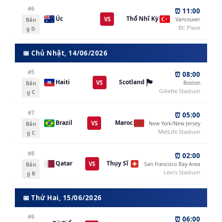
#6
⏰ 11:00
Úc
Thổ Nhĩ Kỳ
VS
Bản
Vancouver
BC Place
g D
📅 Chủ Nhật, 14/06/2026
#5
⏰ 08:00
🏴󠁧󠁢󠁳󠁣󠁴󠁿
Haiti
Scotland
VS
Bản
Boston
Gillette Stadium
g C
#7
⏰ 05:00
Brazil
Maroc
VS
Bản
New York/New Jersey
MetLife Stadium
g C
#8
⏰ 02:00
Qatar
Thụy Sĩ
VS
Bản
San Francisco Bay Area
Levi's Stadium
g B
📅 Thứ Hai, 15/06/2026
#9
⏰ 06:00