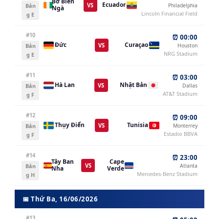
Bờ Biển
Ecuador
VS
Bản
Philadelphia
Ngà
Lincoln Financial Field
g E
#10
⏰ 00:00
Đức
Curaçao
VS
Bản
Houston
NRG Stadium
g E
#11
⏰ 03:00
Hà Lan
Nhật Bản
VS
Bản
Dallas
AT&T Stadium
g F
#12
⏰ 09:00
Thụy Điển
Tunisia
VS
Bản
Monterrey
Estadio BBVA
g F
#14
⏰ 23:00
Tây Ban
Cape
VS
Bản
Atlanta
Nha
Verde
Mercedes-Benz Stadium
g H
📅 Thứ Ba, 16/06/2026
#13