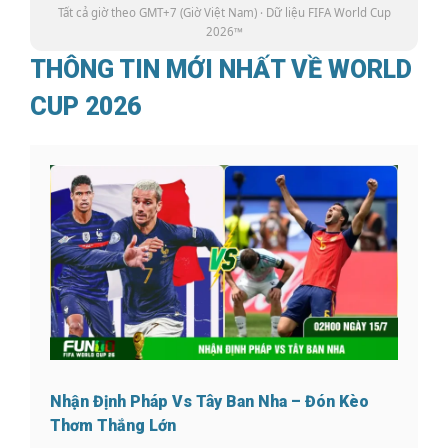
Tất cả giờ theo GMT+7 (Giờ Việt Nam) · Dữ liệu FIFA World Cup
2026™
THÔNG TIN MỚI NHẤT VỀ WORLD
CUP 2026
Nhận Định Pháp Vs Tây Ban Nha – Đón Kèo
Thơm Thắng Lớn