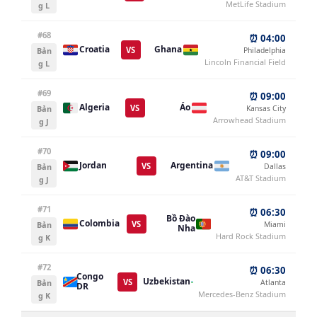
MetLife Stadium
g L
#68
⏰ 04:00
Croatia
Ghana
VS
Bản
Philadelphia
Lincoln Financial Field
g L
#69
⏰ 09:00
Algeria
Áo
VS
Bản
Kansas City
Arrowhead Stadium
g J
#70
⏰ 09:00
Jordan
Argentina
VS
Bản
Dallas
AT&T Stadium
g J
#71
⏰ 06:30
Bồ Đào
Colombia
VS
Bản
Miami
Nha
Hard Rock Stadium
g K
#72
⏰ 06:30
Congo
Uzbekistan
VS
Bản
Atlanta
DR
Mercedes-Benz Stadium
g K