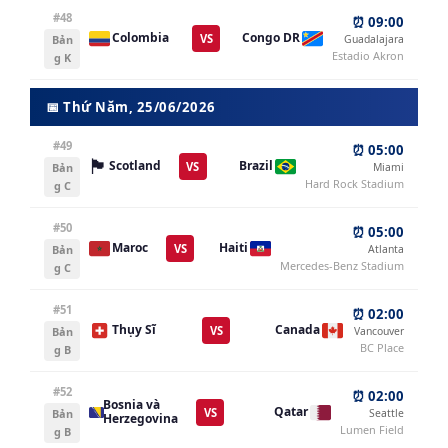
#48
⏰ 09:00
Colombia
Congo DR
VS
Bản
Guadalajara
Estadio Akron
g K
📅 Thứ Năm, 25/06/2026
#49
⏰ 05:00
🏴󠁧󠁢󠁳󠁣󠁴󠁿
Brazil
Scotland
VS
Bản
Miami
Hard Rock Stadium
g C
#50
⏰ 05:00
Maroc
Haiti
VS
Bản
Atlanta
Mercedes-Benz Stadium
g C
#51
⏰ 02:00
Thụy Sĩ
Canada
VS
Bản
Vancouver
BC Place
g B
#52
⏰ 02:00
Bosnia và
Qatar
VS
Bản
Seattle
Herzegovina
Lumen Field
g B