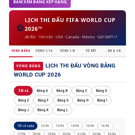
BẤM XEM BẢNG XẾP HẠNG
LỊCH THI ĐẤU FIFA WORLD CUP
⚽
2026™
48 đội · 104 trận · USA · Canada · México · Giờ GMT+7
VÒNG BẢNG
VÒNG 1/16
VÒNG 1/8
TỨ KẾT
BK & CK
LỊCH THI ĐẤU VÒNG BẢNG
VÒNG BẢNG
WORLD CUP 2026
Tất cả
Bảng A
Bảng B
Bảng C
Bảng D
Bảng E
Bảng F
Bảng G
Bảng H
Bảng I
Bảng J
Bảng K
Bảng L
Tất cả ngày
12/06
13/06
14/06
15/06
16/06
17/06
18/06
19/06
20/06
21/06
22/06
23/06