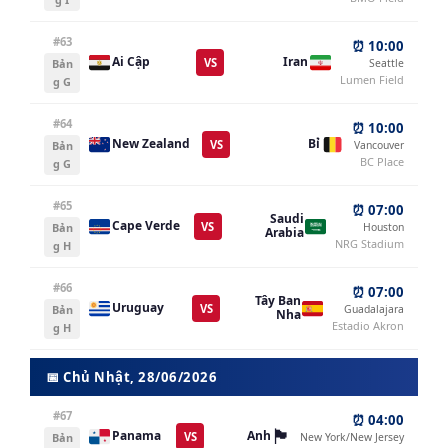
#63
⏰ 10:00
Ai Cập
Iran
VS
Bản
Seattle
Lumen Field
g G
#64
⏰ 10:00
New Zealand
Bỉ
VS
Bản
Vancouver
BC Place
g G
#65
⏰ 07:00
Saudi
Cape Verde
VS
Bản
Houston
Arabia
NRG Stadium
g H
#66
⏰ 07:00
Tây Ban
Uruguay
VS
Bản
Guadalajara
Nha
Estadio Akron
g H
📅 Chủ Nhật, 28/06/2026
#67
⏰ 04:00
🏴󠁧󠁢󠁥󠁮󠁧󠁿
Panama
Anh
VS
Bản
New York/New Jersey