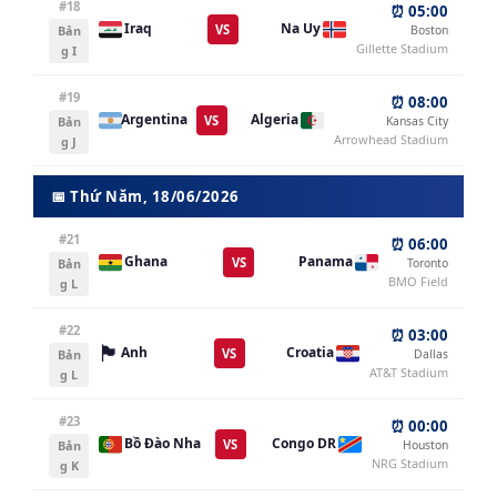
#18
⏰ 05:00
Iraq
Na Uy
VS
Bản
Boston
Gillette Stadium
g I
#19
⏰ 08:00
Argentina
Algeria
VS
Bản
Kansas City
Arrowhead Stadium
g J
📅 Thứ Năm, 18/06/2026
#21
⏰ 06:00
Ghana
Panama
VS
Bản
Toronto
BMO Field
g L
#22
⏰ 03:00
🏴󠁧󠁢󠁥󠁮󠁧󠁿
Croatia
Anh
VS
Bản
Dallas
AT&T Stadium
g L
#23
⏰ 00:00
Bồ Đào Nha
Congo DR
VS
Bản
Houston
NRG Stadium
g K