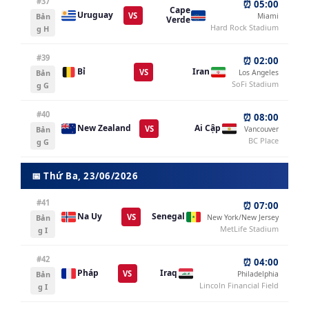
#37
⏰ 05:00
Cape
Uruguay
VS
Bản
Miami
Verde
Hard Rock Stadium
g H
#39
⏰ 02:00
Bỉ
Iran
VS
Bản
Los Angeles
SoFi Stadium
g G
#40
⏰ 08:00
New Zealand
Ai Cập
VS
Bản
Vancouver
BC Place
g G
📅 Thứ Ba, 23/06/2026
#41
⏰ 07:00
Na Uy
Senegal
VS
Bản
New York/New Jersey
MetLife Stadium
g I
#42
⏰ 04:00
Pháp
Iraq
VS
Bản
Philadelphia
Lincoln Financial Field
g I