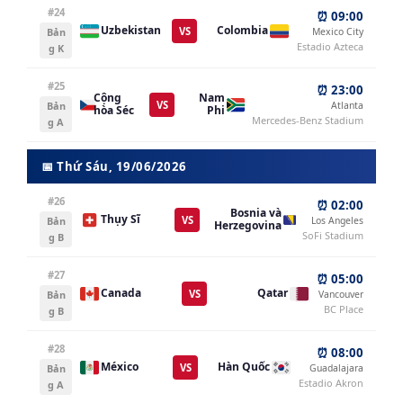
#24
⏰ 09:00
Uzbekistan
Colombia
VS
Bản
Mexico City
Estadio Azteca
g K
#25
⏰ 23:00
Cộng
Nam
VS
Bản
Atlanta
hòa Séc
Phi
Mercedes-Benz Stadium
g A
📅 Thứ Sáu, 19/06/2026
#26
⏰ 02:00
Bosnia và
Thụy Sĩ
VS
Bản
Los Angeles
Herzegovina
SoFi Stadium
g B
#27
⏰ 05:00
Canada
Qatar
VS
Bản
Vancouver
BC Place
g B
#28
⏰ 08:00
México
Hàn Quốc
VS
Bản
Guadalajara
Estadio Akron
g A