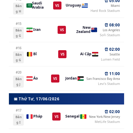
⏰ 05:00
Saudi
Uruguay
VS
Bản
Miami
Arabia
Hard Rock Stadium
g H
#15
⏰ 08:00
New
Iran
VS
Bản
Los Angeles
Zealand
SoFi Stadium
g G
#16
⏰ 02:00
Bỉ
Ai Cập
VS
Bản
Seattle
Lumen Field
g G
#20
⏰ 11:00
Áo
Jordan
VS
Bản
San Francisco Bay Area
Levi's Stadium
g J
📅 Thứ Tư, 17/06/2026
#17
⏰ 02:00
Pháp
Senegal
VS
Bản
New York/New Jersey
MetLife Stadium
g I