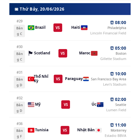
📅 Thứ Bảy, 20/06/2026
#29
⏰ 08:00
Brazil
Haiti
VS
Bản
Philadelphia
Lincoln Financial Field
g C
#30
⏰ 05:00
🏴󠁧󠁢󠁳󠁣󠁴󠁿
Maroc
Scotland
VS
Bản
Boston
Gillette Stadium
g C
#31
⏰ 10:00
Thổ Nhĩ
Paraguay
VS
Bản
San Francisco Bay Area
Kỳ
Levi's Stadium
g D
#32
⏰ 02:00
Mỹ
Úc
VS
Bản
Seattle
Lumen Field
g D
#36
⏰ 11:00
Tunisia
Nhật Bản
VS
Bản
Monterrey
Estadio BBVA
g F