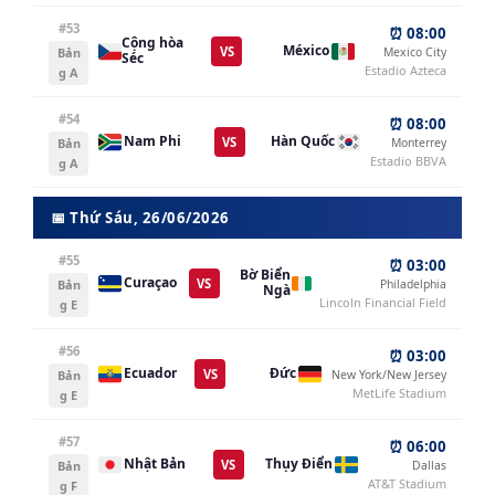
#53
⏰ 08:00
Cộng hòa
México
VS
Bản
Mexico City
Séc
Estadio Azteca
g A
#54
⏰ 08:00
Nam Phi
Hàn Quốc
VS
Bản
Monterrey
Estadio BBVA
g A
📅 Thứ Sáu, 26/06/2026
#55
⏰ 03:00
Bờ Biển
Curaçao
VS
Bản
Philadelphia
Ngà
Lincoln Financial Field
g E
#56
⏰ 03:00
Ecuador
Đức
VS
Bản
New York/New Jersey
MetLife Stadium
g E
#57
⏰ 06:00
Nhật Bản
Thụy Điển
VS
Bản
Dallas
AT&T Stadium
g F