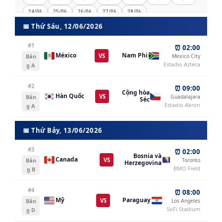
24/06
25/06
26/06
27/06
28/06
📅 Thứ Sáu, 12/06/2026
#1
⏰ 02:00
México
Nam Phi
VS
Bản
Mexico City
Estadio Azteca
g A
#2
⏰ 09:00
Cộng hòa
Hàn Quốc
VS
Bản
Guadalajara
Séc
Estadio Akron
g A
📅 Thứ Bảy, 13/06/2026
#3
⏰ 02:00
Bosnia và
Canada
VS
Bản
Toronto
Herzegovina
BMO Field
g B
#4
⏰ 08:00
Mỹ
Paraguay
VS
Bản
Los Angeles
SoFi Stadium
g D