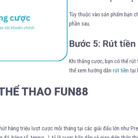
Tùy thuộc vào sản phẩm bạn ch
phần sau.
Bước 5: Rút tiền
Khi thắng cược, bạn có thể rút 
thể xem hướng dẫn
rút tiền
tại 
THỂ THAO FUN88
hút hàng triệu lượt cược mỗi tháng tại các giải đấu lớn như P
đá, bóng rổ, tennis…), tỷ lệ cược hấp dẫn và giao diện thân t