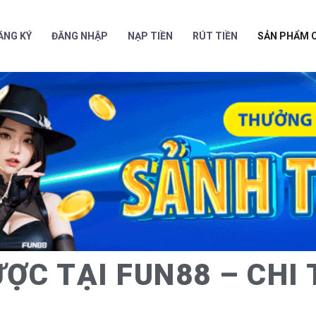
ĂNG KÝ
ĐĂNG NHẬP
NẠP TIỀN
RÚT TIỀN
SẢN PHẨM 
ỢC TẠI FUN88 – CHI 