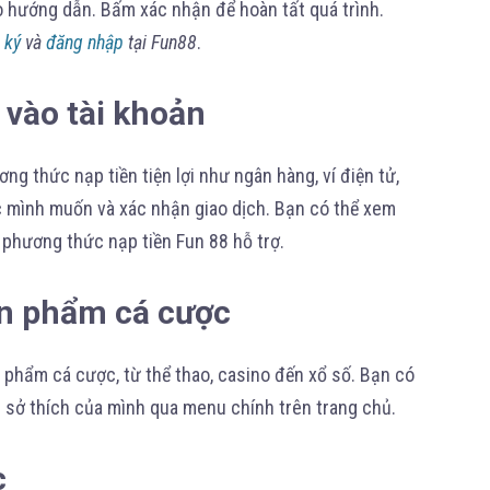
o hướng dẫn. Bấm xác nhận để hoàn tất quá trình.
 ký
và
đăng nhập
tại Fun88
.
 vào tài khoản
ng thức nạp tiền tiện lợi như ngân hàng, ví điện tử,
 mình muốn và xác nhận giao dịch. Bạn có thể xem
 phương thức nạp tiền Fun 88 hỗ trợ.
ản phẩm cá cược
phẩm cá cược, từ thể thao, casino đến xổ số. Bạn có
 sở thích của mình qua menu chính trên trang chủ.
c