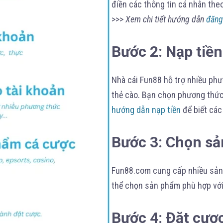
điền các thông tin cá nhân the
>>>
Xem chi tiết hướng dẫn
đăng
Bước 2: Nạp tiền
Nhà cái Fun88 hỗ trợ nhiều phươ
thẻ cào. Bạn chọn phương thức
hướng dẫn nạp tiền
để biết các
Bước 3: Chọn s
Fun88.com cung cấp nhiều sản 
thể chọn sản phẩm phù hợp với
Bước 4: Đặt cượ