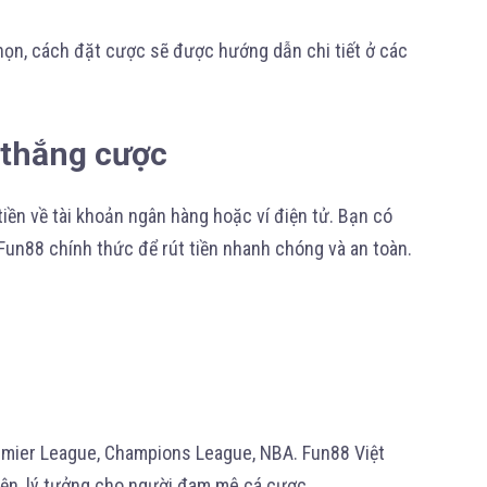
ọn, cách đặt cược sẽ được hướng dẫn chi tiết ở các
 thắng cược
tiền về tài khoản ngân hàng hoặc ví điện tử. Bạn có
Fun88 chính thức để rút tiền nhanh chóng và an toàn.
remier League, Champions League, NBA. Fun88 Việt
hiện, lý tưởng cho người đam mê cá cược.