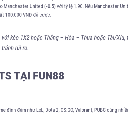
Manchester United (-0.5) với tỷ lệ 1.90. Nếu Manchester Uni
mất 100.000 VNĐ đã cược.
với kèo 1X2 hoặc Thắng – Hòa – Thua hoặc Tài/Xỉu, th
tránh rủi ro.
TS TẠI FUN88
e đình đám như LoL, Dota 2, CS:GO, Valorant, PUBG cùng nhiều g