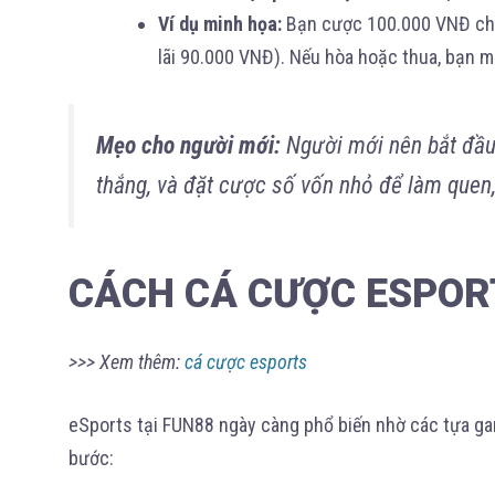
Ví dụ minh họa:
Bạn cược 100.000 VNĐ cho 
lãi 90.000 VNĐ). Nếu hòa hoặc thua, bạn 
Mẹo cho người mới:
Người mới nên bắt đầu 
thắng, và đặt cược số vốn nhỏ để làm quen, 
CÁCH CÁ CƯỢC ESPOR
>>> Xem thêm:
cá cược esports
eSports tại FUN88 ngày càng phổ biến nhờ các tựa gam
bước: