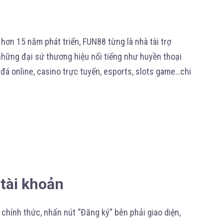
hơn 15 năm phát triển, FUN88 từng là nhà tài trợ
 những đại sứ thương hiệu nổi tiếng như huyền thoại
 đá online, casino trực tuyến, esports, slots game…chi
 tài khoản
 chính thức, nhấn nút “Đăng ký” bên phải giao diện,