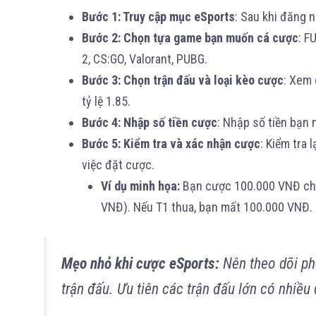
Bước 1: Truy cập mục eSports
: Sau khi đăng 
Bước 2: Chọn tựa game bạn muốn cá cược
: F
2, CS:GO, Valorant, PUBG.
Bước 3: Chọn trận đấu và loại kèo cược
: Xem 
tỷ lệ 1.85.
Bước 4: Nhập số tiền cược
: Nhập số tiền bạn 
Bước 5: Kiểm tra và xác nhận cược
: Kiểm tra 
việc đặt cược.
Ví dụ minh họa:
Bạn cược 100.000 VNĐ cho 
VNĐ). Nếu T1 thua, bạn mất 100.000 VNĐ.
Mẹo nhỏ khi cược eSports:
Nên theo dõi pho
trận đấu. Ưu tiên các trận đấu lớn có nhiều