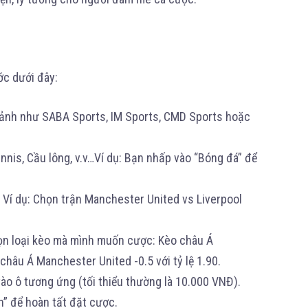
ớc dưới đây:
 sảnh như SABA Sports, IM Sports, CMD Sports hoặc
nnis, Cầu lông, v.v…Ví dụ: Bạn nhấp vào “Bóng đá” để
u. Ví dụ: Chọn trận Manchester United vs Liverpool
chọn loại kèo mà mình muốn cược: Kèo châu Á
châu Á Manchester United -0.5 với tỷ lệ 1.90.
vào ô tương ứng (tối thiểu thường là 10.000 VNĐ).
ận” để hoàn tất đặt cược.