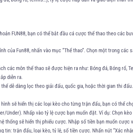
khoản FUN88, bạn có thể bắt đầu cá cược thể thao theo các bư
chính của Fun88, nhấn vào mục “Thể thao”. Chọn một trong các
ách các môn thể thao sẽ được hiện ra như: Bóng đá, Bóng rổ, Te
ắp diễn ra.
 thể dễ dàng lọc theo giải đấu, quốc gia, hoặc thời gian thi đấ
 hình sẽ hiển thị các loại kèo cho từng trận đấu, bạn có thể 
ver/Under). Nhấp vào tỷ lệ cược bạn muốn đặt. Ví dụ: Chọn kèo 
 hệ thống sẽ hiển thị phiếu cược. Nhập số tiền bạn muốn cược 
ông tin: trận đấu, loại kèo, tỷ lệ, số tiền cược. Nhấn nút “Xác nh