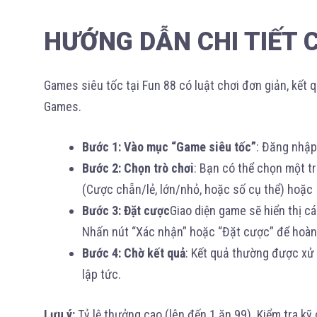
HƯỚNG DẪN CHI TIẾT 
Games siêu tốc tại Fun 88 có luật chơi đơn giản, kết 
Games.
Bước 1: Vào mục “Game siêu tốc”
: Đăng nhập
Bước 2: Chọn trò chơi
: Bạn có thể chọn một t
(Cược chẵn/lẻ, lớn/nhỏ, hoặc số cụ thể) hoặc 
Bước 3: Đặt cược
Giao diện game sẽ hiển thị c
Nhấn nút “Xác nhận” hoặc “Đặt cược” để hoàn 
Bước 4: Chờ kết quả
: Kết quả thường được xử 
lập tức.
Lưu ý:
Tỷ lệ thưởng cao (lên đến 1 ăn 99). Kiểm tra k