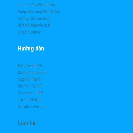
Lịch thi đấu World Cup
Bảng xếp hạng World Cup
Hướng dẫn cá cược
Nhà cái khuyến mãi
Casino online
Hướng dẫn
Đăng ký Fun88
Đăng nhập Fun88
Nạp tiền Fun88
Rút tiền Fun88
Cá cược Fun88
Tải Fun88 App
Google sitemap
Liên hệ