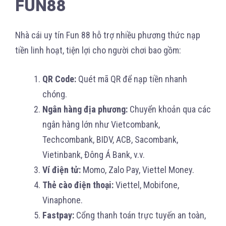
FUN88
Nhà cái uy tín Fun 88 hỗ trợ nhiều phương thức nạp
tiền linh hoạt, tiện lợi cho người chơi bao gồm:
QR Code:
Quét mã QR để nạp tiền nhanh
chóng.
Ngân hàng địa phương:
Chuyển khoản qua các
ngân hàng lớn như Vietcombank,
Techcombank, BIDV, ACB, Sacombank,
Vietinbank, Đông Á Bank, v.v.
Ví điện tử:
Momo, Zalo Pay, Viettel Money.
Thẻ cào điện thoại:
Viettel, Mobifone,
Vinaphone.
Fastpay:
Cổng thanh toán trực tuyến an toàn,