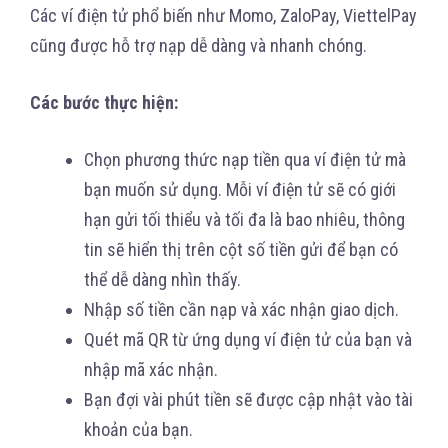
Các ví điện tử phổ biến như Momo, ZaloPay, ViettelPay
cũng được hỗ trợ nạp dễ dàng và nhanh chóng.
Các bước thực hiện:
Chọn phương thức nạp tiền qua ví điện tử mà
bạn muốn sử dụng. Mỗi ví điện tử sẽ có giới
hạn gửi tối thiểu và tối đa là bao nhiêu, thông
tin sẽ hiển thị trên cột số tiền gửi để bạn có
thể dễ dàng nhìn thấy.
Nhập số tiền cần nạp và xác nhận giao dịch.
Quét mã QR từ ứng dụng ví điện tử của bạn và
nhập mã xác nhận.
Bạn đợi vài phút tiền sẽ được cập nhật vào tài
khoản của bạn.