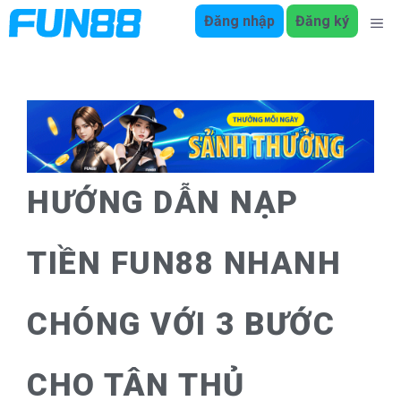
Chuyển
Đăng nhập
Đăng ký
ME
đến
nội
dung
HƯỚNG DẪN NẠP
TIỀN FUN88 NHANH
CHÓNG VỚI 3 BƯỚC
CHO TÂN THỦ