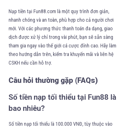
Nạp tiền tại Fun88.com là một quy trình đơn giản,
nhanh chóng và an toàn, phù hợp cho cả người chơi
mới. Với các phương thức thanh toán đa dạng, giao
dịch được xử lý chỉ trong vài phút, bạn sẽ sẵn sàng
tham gia ngay vào thế giới cá cược đỉnh cao. Hãy làm
theo hướng dẫn trên, kiểm tra khuyến mãi và liên hệ
CSKH nếu cần hỗ trợ.
Câu hỏi thường gặp (FAQs)
Số tiền nạp tối thiểu tại Fun88 là
bao nhiêu?
Số tiền nạp tối thiểu là 100.000 VNĐ, tùy thuộc vào