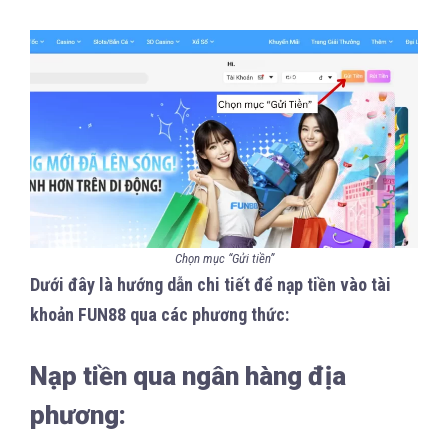
Chọn mục “Gửi tiền”
Dưới đây là hướng dẫn chi tiết để nạp tiền vào tài
khoản FUN88 qua các phương thức:
Nạp tiền qua ngân hàng địa
phương: