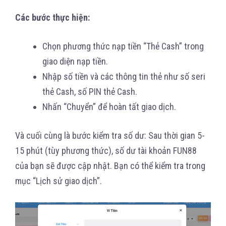
Các bước thực hiện:
Chọn phương thức nạp tiền “Thẻ Cash” trong
giao diện nạp tiền.
Nhập số tiền và các thông tin thẻ như số seri
thẻ Cash, số PIN thẻ Cash.
Nhấn “Chuyển” để hoàn tất giao dịch.
Và cuối cùng là bước kiểm tra số dư: Sau thời gian 5-
15 phút (tùy phương thức), số dư tài khoản FUN88
của bạn sẽ được cập nhật. Bạn có thể kiểm tra trong
mục “Lịch sử giao dịch”.