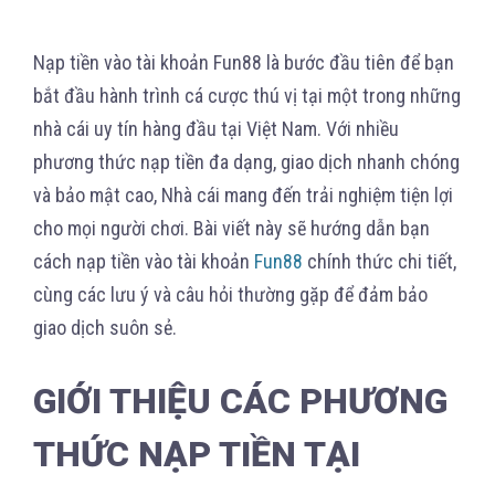
Nạp tiền vào tài khoản Fun88 là bước đầu tiên để bạn
bắt đầu hành trình cá cược thú vị tại một trong những
nhà cái uy tín hàng đầu tại Việt Nam. Với nhiều
phương thức nạp tiền đa dạng, giao dịch nhanh chóng
và bảo mật cao, Nhà cái mang đến trải nghiệm tiện lợi
cho mọi người chơi. Bài viết này sẽ hướng dẫn bạn
cách nạp tiền vào tài khoản
Fun88
chính thức chi tiết,
cùng các lưu ý và câu hỏi thường gặp để đảm bảo
giao dịch suôn sẻ.
GIỚI THIỆU CÁC PHƯƠNG
THỨC NẠP TIỀN TẠI