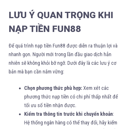
LƯU Ý QUAN TRỌNG KHI
NẠP TIỀN FUN88
Để quá trình nạp tiền Fun88 được diễn ra thuận lợi và
nhanh gọn. Người mới trong lần đầu giao dịch hẳn
nhiên sẽ không khỏi bỡ ngỡ. Dưới đây là các lưu ý cơ
bản mà bạn cần nắm vững:
Chọn phương thức phù hợp:
Xem xét các
phương thức nạp tiền có chi phí thấp nhất để
tối ưu số tiền nhận được.
Kiểm tra thông tin trước khi chuyển khoản
:
Hệ thống ngân hàng có thể thay đổi, hãy kiểm