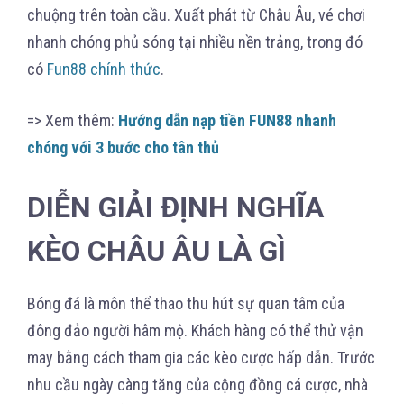
chuộng trên toàn cầu. Xuất phát từ Châu Âu, vé chơi
nhanh chóng phủ sóng tại nhiều nền trảng, trong đó
có
Fun88 chính thức
.
=> Xem thêm:
Hướng dẫn nạp tiền FUN88 nhanh
chóng với 3 bước cho tân thủ
DIỄN GIẢI ĐỊNH NGHĨA
KÈO CHÂU ÂU LÀ GÌ
Bóng đá là môn thể thao thu hút sự quan tâm của
đông đảo người hâm mộ. Khách hàng có thể thử vận
may bằng cách tham gia các kèo cược hấp dẫn. Trước
nhu cầu ngày càng tăng của cộng đồng cá cược, nhà