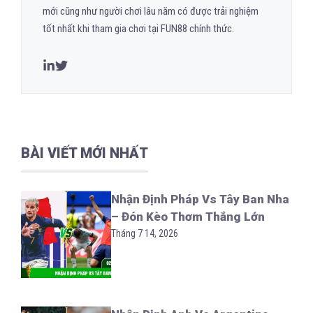
mới cũng như người chơi lâu năm có được trải nghiệm
tốt nhất khi tham gia chơi tại FUN88 chính thức.
BÀI VIẾT MỚI NHẤT
Nhận Định Pháp Vs Tây Ban Nha
– Đón Kèo Thơm Thắng Lớn
Tháng 7 14, 2026