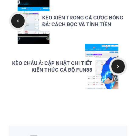
KÈO XIÊN TRONG CÁ CƯỢC BÓNG
ĐÁ: CÁCH ĐỌC VÀ TÍNH TIỀN
KÈO CHÂU Á: CẬP NHẬT CHI TIẾT
KIẾN THỨC CÁ ĐỘ FUN88