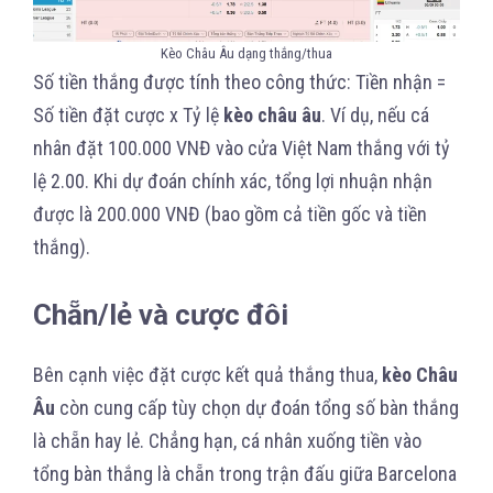
Kèo Châu Âu dạng thắng/thua
Số tiền thắng được tính theo công thức: Tiền nhận =
Số tiền đặt cược x Tỷ lệ
kèo châu âu
. Ví dụ, nếu cá
nhân đặt 100.000 VNĐ vào cửa Việt Nam thắng với tỷ
lệ 2.00. Khi dự đoán chính xác, tổng lợi nhuận nhận
được là 200.000 VNĐ (bao gồm cả tiền gốc và tiền
thắng).
Chẵn/lẻ và cược đôi
Bên cạnh việc đặt cược kết quả thắng thua,
kèo Châu
Âu
còn cung cấp tùy chọn dự đoán tổng số bàn thắng
là chẵn hay lẻ. Chẳng hạn, cá nhân xuống tiền vào
tổng bàn thắng là chẵn trong trận đấu giữa Barcelona