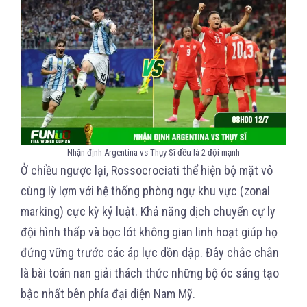
Nhận định Argentina vs Thụy Sĩ đều là 2 đội mạnh
Ở chiều ngược lại, Rossocrociati thể hiện bộ mặt vô
cùng lỳ lợm với hệ thống phòng ngự khu vực (zonal
marking) cực kỳ kỷ luật. Khả năng dịch chuyển cự ly
đội hình thấp và bọc lót không gian linh hoạt giúp họ
đứng vững trước các áp lực dồn dập. Đây chắc chắn
là bài toán nan giải thách thức những bộ óc sáng tạo
bậc nhất bên phía đại diện Nam Mỹ.