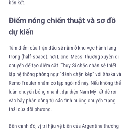
bán kết.
Điểm nóng chiến thuật và sơ đồ
dự kiến
Tâm điểm của trận đấu sẽ nằm ở khu vực hành lang
trong (half-space), nơi Lionel Messi thường xuyên di
chuyển để tạo điểm cắt. Thụy Sĩ chắc chắn sẽ thiết
lập hệ thống phòng ngự “đánh chặn kép” với Xhaka và
Remo Freuler nhằm cô lập ngòi nổ này. Nếu không thể
luân chuyển bóng nhanh, đại diện Nam Mỹ rất dễ rơi
vào bẫy phản công từ các tình huống chuyển trạng
thái của đối phương.
Bên cạnh đó, vị trí hậu vệ biên của Argentina thường