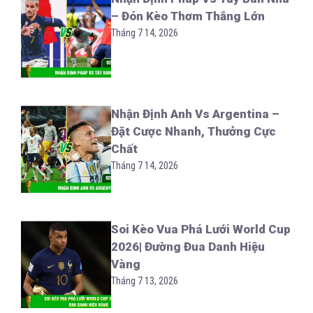
– Đón Kèo Thơm Thắng Lớn
Tháng 7 14, 2026
Nhận Định Anh Vs Argentina –
Đặt Cược Nhanh, Thưởng Cực
Chất
Tháng 7 14, 2026
Soi Kèo Vua Phá Lưới World Cup
2026| Đường Đua Danh Hiệu
Vàng
Tháng 7 13, 2026