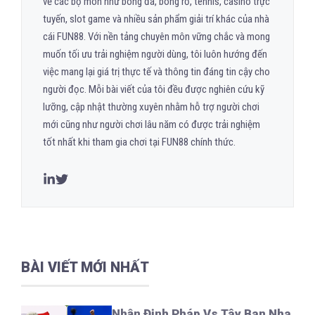
về các bộ môn như bóng đá, bóng rổ, tennis, casino trực
tuyến, slot game và nhiều sản phẩm giải trí khác của nhà
cái FUN88. Với nền tảng chuyên môn vững chắc và mong
muốn tối ưu trải nghiệm người dùng, tôi luôn hướng đến
việc mang lại giá trị thực tế và thông tin đáng tin cậy cho
người đọc. Mỗi bài viết của tôi đều được nghiên cứu kỹ
lưỡng, cập nhật thường xuyên nhằm hỗ trợ người chơi
mới cũng như người chơi lâu năm có được trải nghiệm
tốt nhất khi tham gia chơi tại FUN88 chính thức.
BÀI VIẾT MỚI NHẤT
Nhận Định Pháp Vs Tây Ban Nha