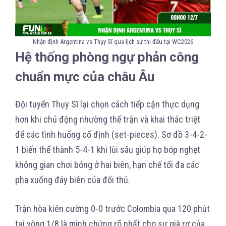
Nhận định Argentina vs Thụy Sĩ qua lịch sử thi đấu tại WC2026
Hệ thống phòng ngự phản công
chuẩn mực của châu Âu
Đội tuyển Thụy Sĩ lại chọn cách tiếp cận thực dụng
hơn khi chủ động nhường thế trận và khai thác triệt
để các tình huống cố định (set-pieces). Sơ đồ 3-4-2-
1 biến thể thành 5-4-1 khi lùi sâu giúp họ bóp nghẹt
không gian chơi bóng ở hai biên, hạn chế tối đa các
pha xuống đáy biên của đối thủ.
Trận hòa kiên cường 0-0 trước Colombia qua 120 phút
tại vòng 1/8 là minh chứng rõ nhất cho sự già rơ của