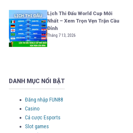
Lịch Thi Đấu World Cup Mới
Nhất – Xem Trọn Vẹn Trận Cầu
Đỉnh
Tháng 7 13, 2026
DANH MỤC NỔI BẬT
Đăng nhập FUN88
Casino
Cá cược Esports
Slot games