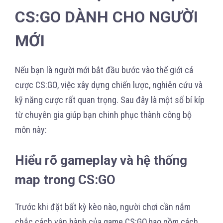
CS:GO DÀNH CHO NGƯỜI
MỚI
Nếu bạn là người mới bắt đầu bước vào thế giới cá
cược CS:GO, việc xây dựng chiến lược, nghiên cứu và
kỹ năng cược rất quan trọng. Sau đây là một số bí kíp
từ chuyên gia giúp bạn chinh phục thành công bộ
môn này:
Hiểu rõ gameplay và hệ thống
map trong CS:GO
Trước khi đặt bất kỳ kèo nào, người chơi cần nắm
chắc cách vận hành của game CS:GO,bao gồm cách