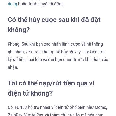
dụng
hoặc trình duyệt di động.
Có thể hủy cược sau khi đã đặt
không?
Không. Sau khi bạn xác nhận lệnh cược và hệ thống
ghi nhận, vé cược không thể hủy. Vì vậy, hãy kiểm tra
kỹ số tiền, loại kèo và đội bạn chọn trước khi nhấn xác
nhận.
Tôi có thể nạp/rút tiền qua ví
điện tử không?
Có. FUN88 hỗ trợ nhiều ví điện tử phổ biến như Momo,
ZaloPay, ViettelPay, và thậm chí cả tiền mã hóa như