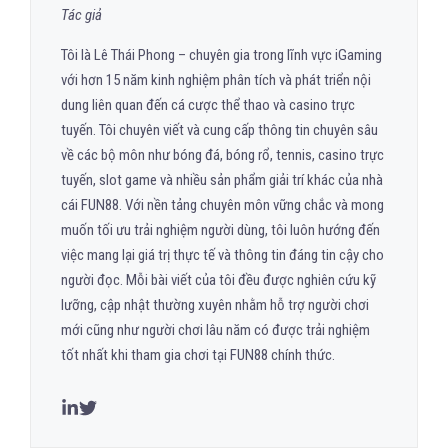
Tác giả
Tôi là Lê Thái Phong – chuyên gia trong lĩnh vực iGaming
với hơn 15 năm kinh nghiệm phân tích và phát triển nội
dung liên quan đến cá cược thể thao và casino trực
tuyến. Tôi chuyên viết và cung cấp thông tin chuyên sâu
về các bộ môn như bóng đá, bóng rổ, tennis, casino trực
tuyến, slot game và nhiều sản phẩm giải trí khác của nhà
cái FUN88. Với nền tảng chuyên môn vững chắc và mong
muốn tối ưu trải nghiệm người dùng, tôi luôn hướng đến
việc mang lại giá trị thực tế và thông tin đáng tin cậy cho
người đọc. Mỗi bài viết của tôi đều được nghiên cứu kỹ
lưỡng, cập nhật thường xuyên nhằm hỗ trợ người chơi
mới cũng như người chơi lâu năm có được trải nghiệm
tốt nhất khi tham gia chơi tại FUN88 chính thức.