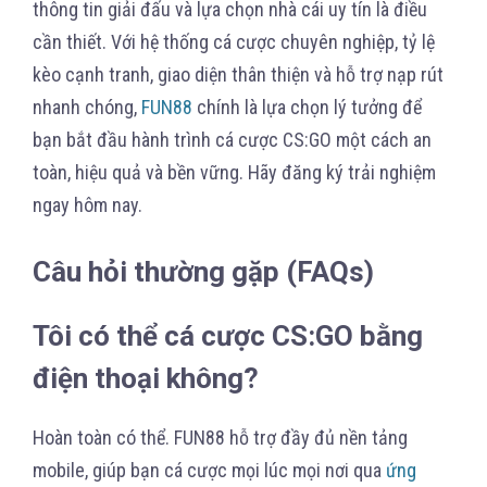
thông tin giải đấu và lựa chọn nhà cái uy tín là điều
cần thiết. Với hệ thống cá cược chuyên nghiệp, tỷ lệ
kèo cạnh tranh, giao diện thân thiện và hỗ trợ nạp rút
nhanh chóng,
FUN88
chính là lựa chọn lý tưởng để
bạn bắt đầu hành trình cá cược CS:GO một cách an
toàn, hiệu quả và bền vững. Hãy đăng ký trải nghiệm
ngay hôm nay.
Câu hỏi thường gặp (FAQs)
Tôi có thể cá cược CS:GO bằng
điện thoại không?
Hoàn toàn có thể. FUN88 hỗ trợ đầy đủ nền tảng
mobile, giúp bạn cá cược mọi lúc mọi nơi qua
ứng