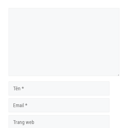
Bình
luận
Tên
Email
Trang
web