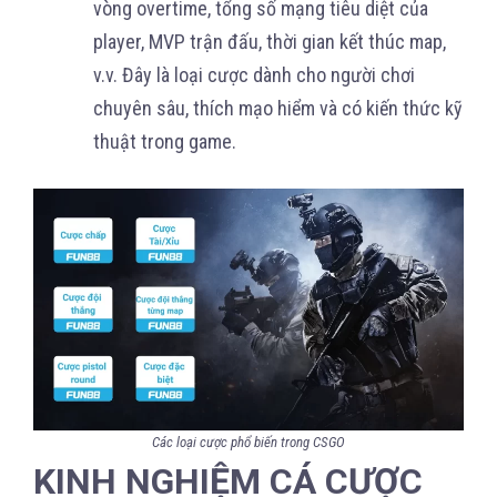
vòng overtime, tổng số mạng tiêu diệt của
player, MVP trận đấu, thời gian kết thúc map,
v.v. Đây là loại cược dành cho người chơi
chuyên sâu, thích mạo hiểm và có kiến thức kỹ
thuật trong game.
Các loại cược phổ biến trong CSGO
KINH NGHIỆM CÁ CƯỢC