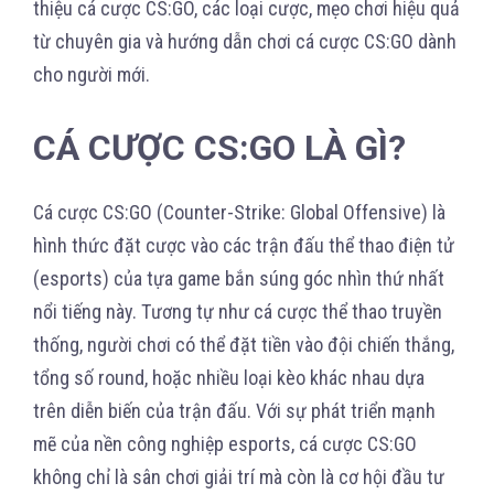
thiệu cá cược CS:GO, các loại cược, mẹo chơi hiệu quả
từ chuyên gia và hướng dẫn chơi cá cược CS:GO dành
cho người mới.
CÁ CƯỢC CS:GO LÀ GÌ?
Cá cược CS:GO (Counter-Strike: Global Offensive) là
hình thức đặt cược vào các trận đấu thể thao điện tử
(esports) của tựa game bắn súng góc nhìn thứ nhất
nổi tiếng này. Tương tự như cá cược thể thao truyền
thống, người chơi có thể đặt tiền vào đội chiến thắng,
tổng số round, hoặc nhiều loại kèo khác nhau dựa
trên diễn biến của trận đấu. Với sự phát triển mạnh
mẽ của nền công nghiệp esports, cá cược CS:GO
không chỉ là sân chơi giải trí mà còn là cơ hội đầu tư