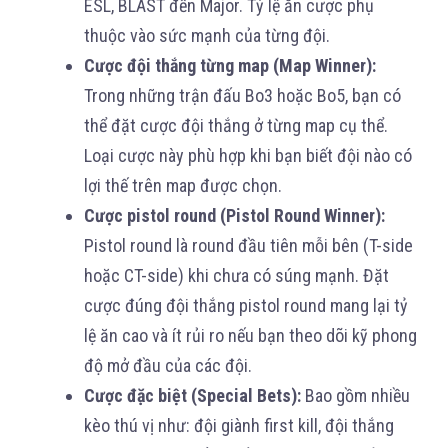
ESL, BLAST đến Major. Tỷ lệ ăn cược phụ
thuộc vào sức mạnh của từng đội.
Cược đội thắng từng map (Map Winner):
Trong những trận đấu Bo3 hoặc Bo5, bạn có
thể đặt cược đội thắng ở từng map cụ thể.
Loại cược này phù hợp khi bạn biết đội nào có
lợi thế trên map được chọn.
Cược pistol round (Pistol Round Winner):
Pistol round là round đầu tiên mỗi bên (T-side
hoặc CT-side) khi chưa có súng mạnh. Đặt
cược đúng đội thắng pistol round mang lại tỷ
lệ ăn cao và ít rủi ro nếu bạn theo dõi kỹ phong
độ mở đầu của các đội.
Cược đặc biệt (Special Bets):
Bao gồm nhiều
kèo thú vị như: đội giành first kill, đội thắng