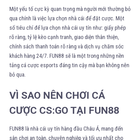
Một yếu tố cực kỳ quan trọng mà người mới thường bỏ
qua chính là việc lựa chọn nhà cái để đặt cược. Một
số tiêu chí để lựa chọn nhà cái uy tín như: giấy phép
rõ ràng, tỷ lệ kèo cạnh tranh, giao diện thân thiện,
chính sách thanh toán rõ ràng và dịch vụ chăm sóc
khách hàng 24/7. FUN88 sẽ là một trong những nền
tảng cá cược esports đáng tin cậy mà bạn không nên
bỏ qua.
VÌ SAO NÊN CHƠI CÁ
CƯỢC CS:GO TẠI FUN88
FUN88 là nhà cái uy tín hàng đầu Châu Á, mang đến
sân chơi an toàn, chuyên nghiệp và tối ưu nhất cho