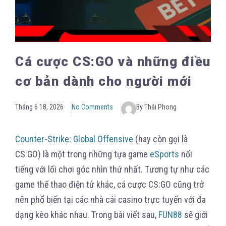
Cá cược CS:GO và những điều
cơ bản dành cho người mới
Tháng 6 18, 2026
No Comments
By Thái Phong
Counter-Strike: Global Offensive
(hay còn gọi là
CS:GO) là một trong những tựa game
eSports
nổi
tiếng với lối chơi góc nhìn thứ nhất. Tương tự như các
game thể thao điện tử khác, cá cược CS:GO cũng trở
nên phổ biến tại các nhà cái casino trực tuyến với đa
dạng kèo khác nhau. Trong bài viết sau,
FUN88
sẽ giới