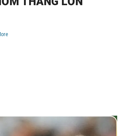
THƠM THẮNG LỚN
More