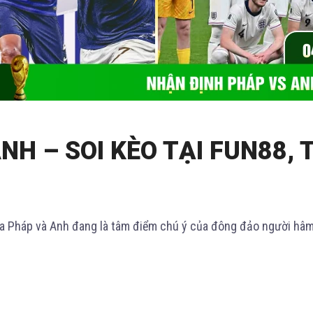
NH – SOI KÈO TẠI FUN88,
ữa Pháp và Anh đang là tâm điểm chú ý của đông đảo người h